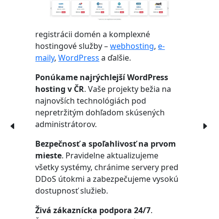
registrácii domén a komplexné
hostingové služby –
webhosting
,
e-
maily
,
WordPress
a ďalšie.
Ponúkame najrýchlejší WordPress
hosting v ČR
. Vaše projekty bežia na
najnovších technológiách pod
nepretržitým dohľadom skúsených
administrátorov.
Bezpečnosť a spoľahlivosť na prvom
mieste
. Pravidelne aktualizujeme
všetky systémy, chránime servery pred
DDoS útokmi a zabezpečujeme vysokú
dostupnosť služieb.
Živá zákaznícka podpora 24/7
.