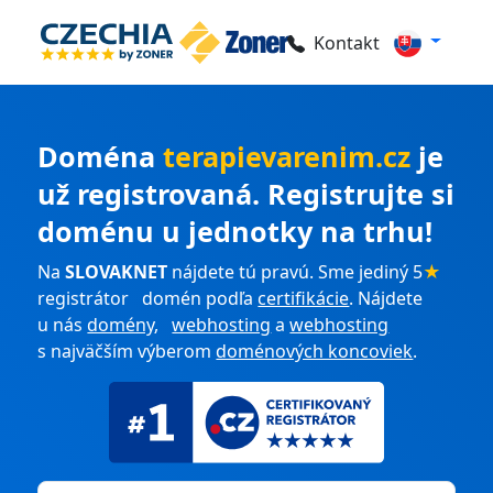
Kontakt
Doména
terapievarenim.cz
je
už registrovaná. Registrujte si
doménu u jednotky na trhu!
Na
SLOVAKNET
nájdete tú pravú. Sme jediný 5
★
registrátor domén podľa
certifikácie
. Nájdete
u nás
domény
,
webhosting
a
webhosting
s najväčším výberom
doménových koncoviek
.