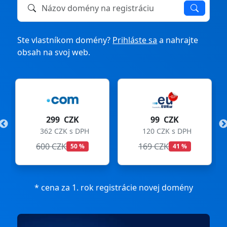
Názov domény na registráciu alebo prevod
Ste vlastníkom domény?
Prihláste sa
a nahrajte
obsah na svoj web.
299 CZK
99 CZK
362 CZK s DPH
120 CZK s DPH
600 CZK
169 CZK
50 %
41 %
* cena za 1. rok registrácie novej domény